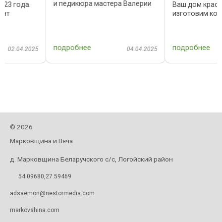
и педикюра мастера Валерии
Ваш дом красотой и уюто
Кузьмицкой. У Леры уютная
изготовим корпусную и
студия, прекрасные работы и
каркасную мебель, мебел
привлекательные цены! Смело
стиле лофт, изделия из
рекомендуем! Адрес:
,
металла: столы, стулья,
подробнее
подробнее
Папернянский сельсовет, ...
подстолья; каркасы кресе
5
04.04.2025
12.0
кроватей, стеллажи, ...
2026
©
Марковщина и Вяча
д. Марковщина Беларучского с/с, Логойский район
54.09680,27.59469
adsaemon@nestormedia.com
markovshina.com