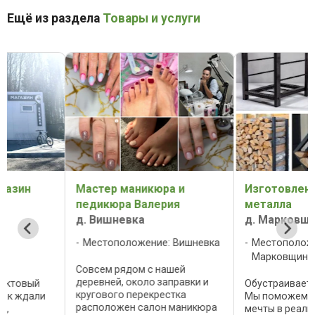
Ещё из раздела
Товары и услуги
Мастер маникюра и
Изготовление издели
педикюра Валерия
металла
д. Вишневка
д. Марковщина
Местоположение: Вишневка
Местоположение:
Марковщина
Совсем рядом с нашей
деревней, около заправки и
Обустраиваете дом мечт
кругового перекрестка
Мы поможем воплотить 
расположен салон маникюра
мечты в реальность, нап