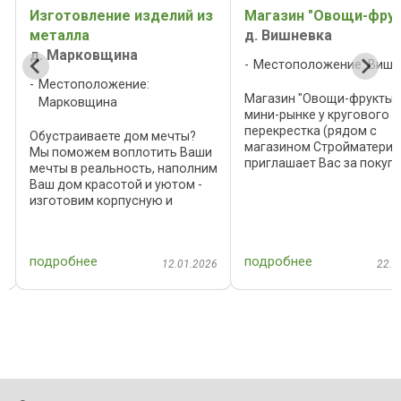
Изготовление изделий из
Магазин "Овощи-фру
металла
д. Вишневка
д. Марковщина
Местоположение: Вишн
Местоположение:
Магазин "Овощи-фрукты"
Марковщина
мини-рынке у кругового
перекрестка (рядом с
Обустраиваете дом мечты?
магазином Стройматериа
Мы поможем воплотить Ваши
приглашает Вас за покупк
мечты в реальность, наполним
Адрес: а/г Вишневка, мин
Ваш дом красотой и уютом -
рынок Время работы:
изготовим корпусную и
ежедневно с 10:30 до 20:
каркасную мебель, мебель в
Телефон: +375 29 528-06-3
стиле лофт, изделия из
+375 25 531-21-77 УНП ...
,
металла: столы, стулья,
подробнее
подробнее
подстолья; каркасы кресел,
5
12.01.2026
22.0
кроватей, стеллажи, ...