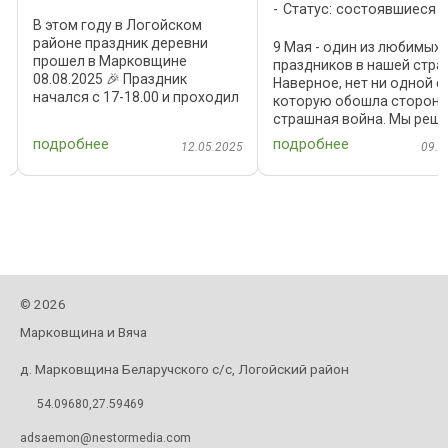
Статус: состоявшиеся
В этом году в Логойском
районе праздник деревни
9 Мая - один из любимых
прошел в Марковщине
праздников в нашей стра
08.08.2025 🎉 Праздник
Наверное, нет ни одной с
начался с 17-18.00 и проходил
которую обошла стороно
до позднего вечера. Пятница
страшная война. Мы реш
была выбрана, так как в
собраться в этот день у
подробнее
подробнее
6
12.05.2025
09.0
выходные многие жители
памятника войнам,
заняты участками и
оборонявшим наши рубеж
накопленными делами, а
павшим здесь, в окрестн
вечер ...
деревни ...
2026
©
Марковщина и Вяча
д. Марковщина Беларучского с/с, Логойский район
54.09680,27.59469
adsaemon@nestormedia.com